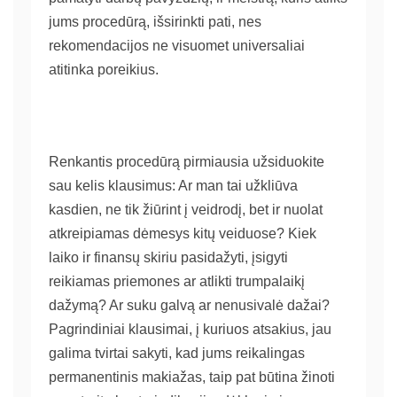
jums procedūrą, išsirinkti pati, nes
rekomendacijos ne visuomet universaliai
atitinka poreikius.
Renkantis procedūrą pirmiausia užsiduokite
sau kelis klausimus: Ar man tai užkliūva
kasdien, ne tik žiūrint į veidrodį, bet ir nuolat
atkreipiamas dėmesys kitų veiduose? Kiek
laiko ir finansų skiriu pasidažyti, įsigyti
reikiamas priemones ar atlikti trumpalaikį
dažymą? Ar suku galvą ar nenusivalė dažai?
Pagrindiniai klausimai, į kuriuos atsakius, jau
galima tvirtai sakyti, kad jums reikalingas
permanentinis makiažas, taip pat būtina žinoti