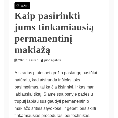
Grožis
Kaip pasirinkti
jums tinkamiausią
permanentinį
makiažą
2023 5 sausio
juodagalvis
Atsiradus platesnei grožio paslaugų pasiūlai,
natūralu, kad atsiranda ir šioks toks
pasimetimas, tai ką čia išsirinkti, ir kas man
labiausiai tiktų. Šiame straipsnyje padėsiu
truputį labiau susigaudyti permanentinio
makiažo srities sąvokose, ir gebėti prisiskirti
tinkamiausias procedūras, bei technikas.