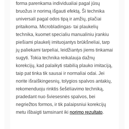
forma parenkama individualiai pagal jūsų
bruožus ir norimą išgauti efektą. Ši technika
universali pagal odos tipą ir amžių, plačiai
pritaikoma. Microbladingas- tai plaukelių
technika, kuomet specialiu manualiniu įrankiu
piešiami plaukelį imituojantys brūkšneliai, tarp
jų paliekami tarpeliai, leidžiantys jiems tinkamai
sugyti. Tokia technika reikalauja dažnų
korekcijų, kad palaikyti stabilią plauko imitaciją,
taip pat tinka tik sausai ir normaliai odai. Jei
norite išraiškingesnių, tolygios spalvos antakių,
rekomenduoju rinktis šešėliavimo techniką,
pradedant nuo šviesesnės spalvos, bei
negriežtos formos, ir tik palaipsniui korekcijų
metu išbaigti tamsinant iki
norimo rezultato
.