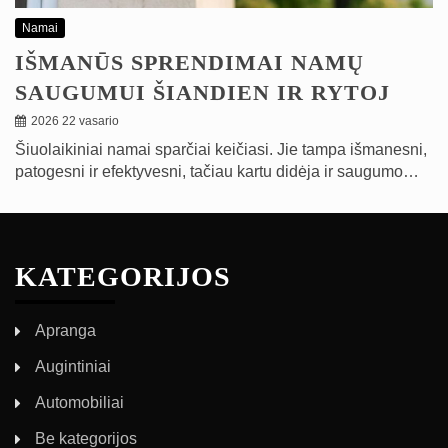
Namai
IŠMANŪS SPRENDIMAI NAMŲ
SAUGUMUI ŠIANDIEN IR RYTOJ
2026 22 vasario
Šiuolaikiniai namai sparčiai keičiasi. Jie tampa išmanesni,
patogesni ir efektyvesni, tačiau kartu didėja ir saugumo…
KATEGORIJOS
Apranga
Augintiniai
Automobiliai
Be kategorijos