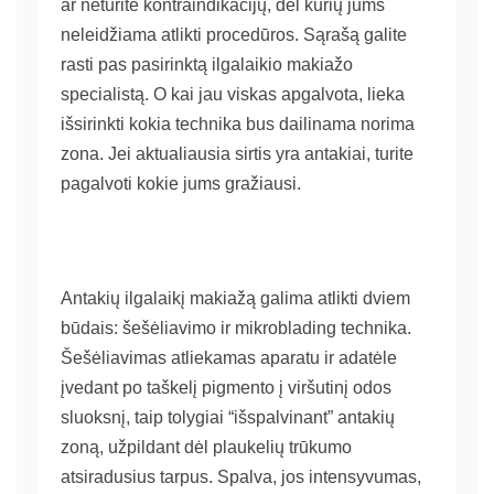
ar neturite kontraindikacijų, dėl kurių jums
neleidžiama atlikti procedūros. Sąrašą galite
rasti pas pasirinktą ilgalaikio makiažo
specialistą. O kai jau viskas apgalvota, lieka
išsirinkti kokia technika bus dailinama norima
zona. Jei aktualiausia sirtis yra antakiai, turite
pagalvoti kokie jums gražiausi.
Antakių ilgalaikį makiažą galima atlikti dviem
būdais: šešėliavimo ir mikroblading technika.
Šešėliavimas atliekamas aparatu ir adatėle
įvedant po taškelį pigmento į viršutinį odos
sluoksnį, taip tolygiai “išspalvinant” antakių
zoną, užpildant dėl plaukelių trūkumo
atsiradusius tarpus. Spalva, jos intensyvumas,