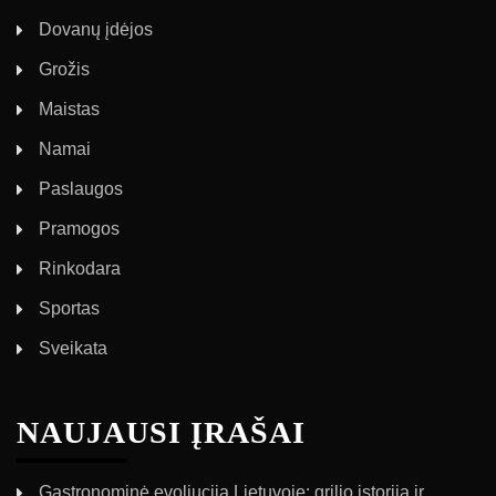
Dovanų įdėjos
Grožis
Maistas
Namai
Paslaugos
Pramogos
Rinkodara
Sportas
Sveikata
NAUJAUSI ĮRAŠAI
Gastronominė evoliucija Lietuvoje: grilio istorija ir