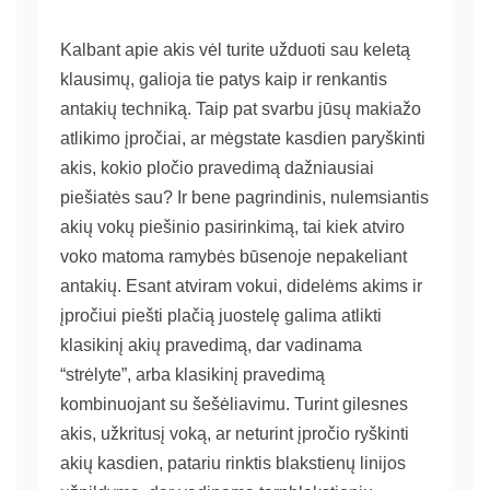
Kalbant apie akis vėl turite užduoti sau keletą
klausimų, galioja tie patys kaip ir renkantis
antakių techniką. Taip pat svarbu jūsų makiažo
atlikimo įpročiai, ar mėgstate kasdien paryškinti
akis, kokio pločio pravedimą dažniausiai
piešiatės sau? Ir bene pagrindinis, nulemsiantis
akių vokų piešinio pasirinkimą, tai kiek atviro
voko matoma ramybės būsenoje nepakeliant
antakių. Esant atviram vokui, didelėms akims ir
įpročiui piešti plačią juostelę galima atlikti
klasikinį akių pravedimą, dar vadinama
“strėlyte”, arba klasikinį pravedimą
kombinuojant su šešėliavimu. Turint gilesnes
akis, užkritusį voką, ar neturint įpročio ryškinti
akių kasdien, patariu rinktis blakstienų linijos