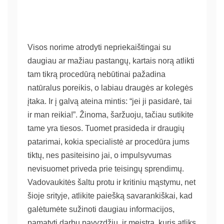
Visos norime atrodyti nepriekaištingai su
daugiau ar mažiau pastangų, kartais norą atlikti
tam tikrą procedūrą nebūtinai pažadina
natūralus poreikis, o labiau draugės ar kolegės
įtaka. Ir į galvą ateina mintis: “jei ji pasidarė, tai
ir man reikia!”. Žinoma, šaržuoju, tačiau sutikite
tame yra tiesos. Tuomet prasideda ir draugių
patarimai, kokia specialistė ar procedūra jums
tiktų, nes pasiteisino jai, o impulsyvumas
nevisuomet priveda prie teisingų sprendimų.
Vadovaukitės šaltu protu ir kritiniu mąstymu, net
šioje srityje, atlikite paiešką savarankiškai, kad
galėtumėte sužinoti daugiau informacijos,
pamatyti darbų pavyzdžių, ir meistrą, kuris atliks