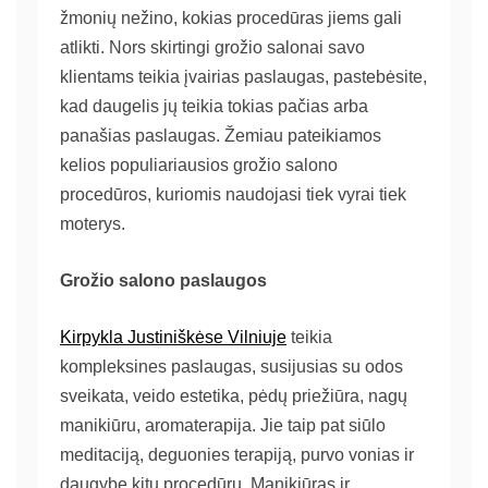
žmonių nežino, kokias procedūras jiems gali
atlikti. Nors skirtingi grožio salonai savo
klientams teikia įvairias paslaugas, pastebėsite,
kad daugelis jų teikia tokias pačias arba
panašias paslaugas. Žemiau pateikiamos
kelios populiariausios grožio salono
procedūros, kuriomis naudojasi tiek vyrai tiek
moterys.
Grožio salono paslaugos
Kirpykla Justiniškėse Vilniuje
teikia
kompleksines paslaugas, susijusias su odos
sveikata, veido estetika, pėdų priežiūra, nagų
manikiūru, aromaterapija. Jie taip pat siūlo
meditaciją, deguonies terapiją, purvo vonias ir
daugybę kitų procedūrų. Manikiūras ir