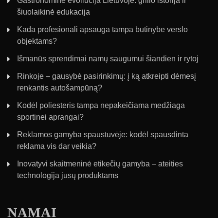
Gastronominė evoliucija Lietuvoje: grilio istorija ir
šiuolaikinė edukacija
Kada profesionali apsauga tampa būtinybe verslo
objektams?
Išmanūs sprendimai namų saugumui šiandien ir rytoj
Rinkoje – gausybė pasirinkimų: į ką atkreipti dėmesį
renkantis autošampūną?
Kodėl poliesteris tampa nepakeičiama medžiaga
sportinei aprangai?
Reklamos gamyba spaustuvėje: kodėl spausdinta
reklama vis dar veikia?
Inovatyvi skaitmeninė etikečių gamyba – ateities
technologija jūsų produktams
NAMAI