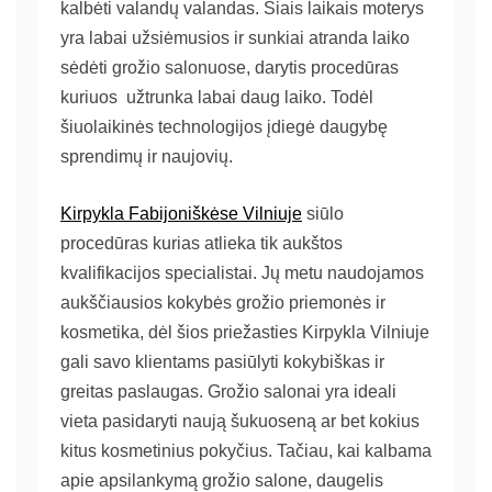
kalbėti valandų valandas. Šiais laikais moterys
yra labai užsiėmusios ir sunkiai atranda laiko
sėdėti grožio salonuose, darytis procedūras
kuriuos užtrunka labai daug laiko. Todėl
šiuolaikinės technologijos įdiegė daugybę
sprendimų ir naujovių.
Kirpykla Fabijoniškėse Vilniuje
siūlo
procedūras kurias atlieka tik aukštos
kvalifikacijos specialistai. Jų metu naudojamos
aukščiausios kokybės grožio priemonės ir
kosmetika, dėl šios priežasties Kirpykla Vilniuje
gali savo klientams pasiūlyti kokybiškas ir
greitas paslaugas. Grožio salonai yra ideali
vieta pasidaryti naują šukuoseną ar bet kokius
kitus kosmetinius pokyčius. Tačiau, kai kalbama
apie apsilankymą grožio salone, daugelis