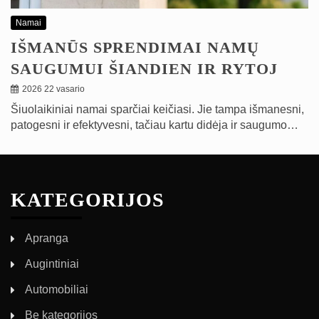
Namai
IŠMANŪS SPRENDIMAI NAMŲ
SAUGUMUI ŠIANDIEN IR RYTOJ
2026 22 vasario
Šiuolaikiniai namai sparčiai keičiasi. Jie tampa išmanesni,
patogesni ir efektyvesni, tačiau kartu didėja ir saugumo…
KATEGORIJOS
Apranga
Augintiniai
Automobiliai
Be kategorijos