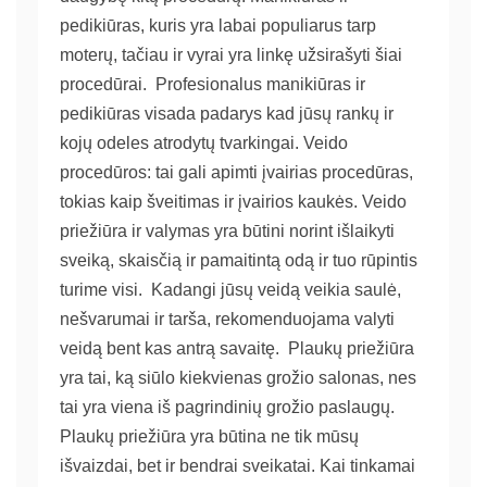
pedikiūras, kuris yra labai populiarus tarp
moterų, tačiau ir vyrai yra linkę užsirašyti šiai
procedūrai. Profesionalus manikiūras ir
pedikiūras visada padarys kad jūsų rankų ir
kojų odeles atrodytų tvarkingai. Veido
procedūros: tai gali apimti įvairias procedūras,
tokias kaip šveitimas ir įvairios kaukės. Veido
priežiūra ir valymas yra būtini norint išlaikyti
sveiką, skaisčią ir pamaitintą odą ir tuo rūpintis
turime visi. Kadangi jūsų veidą veikia saulė,
nešvarumai ir tarša, rekomenduojama valyti
veidą bent kas antrą savaitę. Plaukų priežiūra
yra tai, ką siūlo kiekvienas grožio salonas, nes
tai yra viena iš pagrindinių grožio paslaugų.
Plaukų priežiūra yra būtina ne tik mūsų
išvaizdai, bet ir bendrai sveikatai. Kai tinkamai