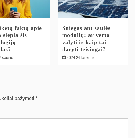
ikėtų faktų apie
Sniegas ant saulės
 slepia šis
modulių: ar verta
logijų
valyti ir kaip tai
las?
daryti teisingai?
7 sausio
2024 26 lapkričio
aukeliai pažymėti
*