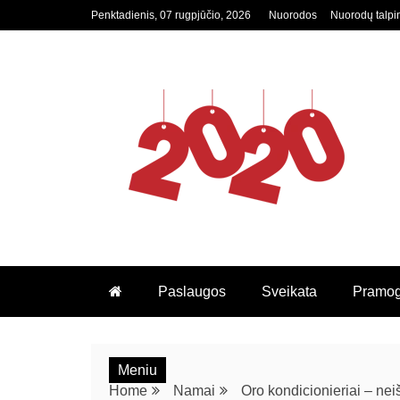
Penktadienis, 07 rugpjūčio, 2026
Nuorodos
Nuorodų talpi
2020.LT
Paslaugos
Sveikata
Pramo
Meniu
Home
Namai
Oro kondicionieriai – ne