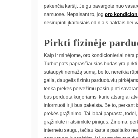
pakenčia karštį. Jeigu pavargote nuo vasar
namuose. Nepaisant to, jog
oro kondicioni
nesirūpinti įkaitusiais odiniais baldais bei 
Pirkti fizinėje pardu
Kaip ir minėjome, oro kondicionieriai nėra p
Turbūt pats paprasčiausias būdas yra pirkti 
sutaupyti nemažą sumą, be to, nereikia rūpin
gaila, daugelis fizinių parduotuvių pirkėjam
tenka prekės pervežimu pasirūpinti savarank
bus perduota kurjeriams, kurie atsargiai at
informuoti ir ji bus pakeista. Be to, perkant
prekės grąžinimo. Tai labai paprasta, todėl, 
grąžinkite ir atsiimkite pinigus. Žinoma, perk
internetu saugu, tačiau kartais pasitaiko n