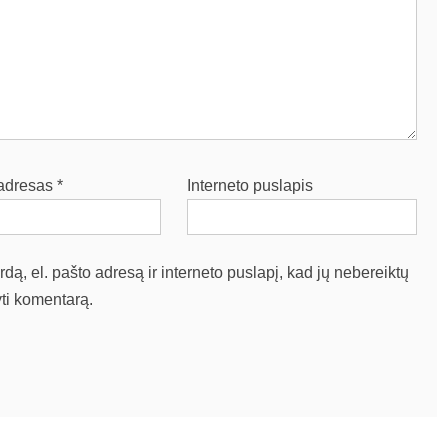
 adresas
*
Interneto puslapis
dą, el. pašto adresą ir interneto puslapį, kad jų nebereiktų
yti komentarą.