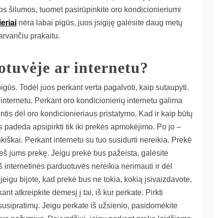
os šilumos, tuomet pasirūpinkite oro kondicionieriumi
eriai
nėra labai pigūs, juos įsigiję galėsite daug metų
varvančiu prakaitu.
otuvėje ar internetu?
igūs. Todėl juos perkant verta pagalvoti, kaip sutaupyti.
internetu. Perkant oro kondicionierių internetu galima
tis dėl oro kondicionieriaus pristatymo. Kad ir kaip būtų
s padeda apsipirkti tik iki prekės apmokėjimo. Po jo –
iškai. Perkant internetu su tuo susidurti nereikia. Prekė
veš jums prekę. Jeigu prekė bus pažeista, galėsite
 iš internetinės parduotuvės nereikia nerimauti ir dėl
jeigu bijote, kad prekė bus ne tokia, kokią įsivaizdavote,
ant atkreipkite dėmesį į tai, iš kur perkate. Pirkti
esusipratimų. Jeigu perkate iš užsienio, pasidomėkite