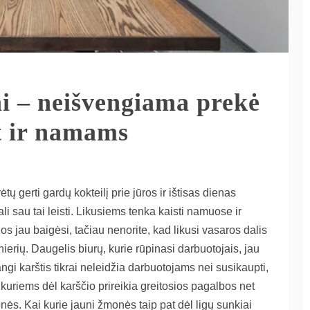
ai – neišvengiama prekė
t ir namams
 gerti gardų kokteilį prie jūros ir ištisas dienas
ali sau tai leisti. Likusiems tenka kaisti namuose ir
gos jau baigėsi, tačiau nenorite, kad likusi vasaros dalis
ierių. Daugelis biurų, kurie rūpinasi darbuotojais, jau
ngi karštis tikrai neleidžia darbuotojams nei susikaupti,
ai kuriems dėl karščio prireikia greitosios pagalbos net
monės. Kai kurie jauni žmonės taip pat dėl ligų sunkiai