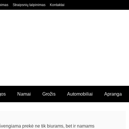
nimas
Straipsnių talpinimas
Kontaktai
gos
Namai
Grožis
Automobiliai
Apranga
išvengiama prekė ne tik biurams, bet ir namams