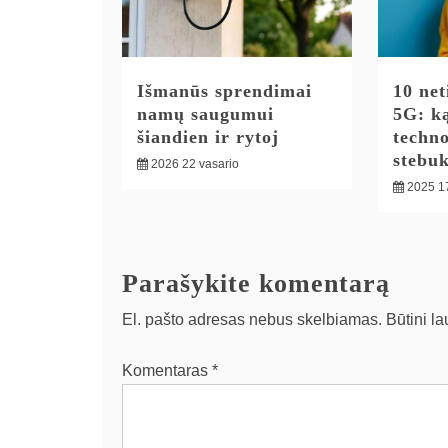
Išmanūs sprendimai
10 net
namų saugumui
5G: ką
šiandien ir rytoj
techno
stebuk
2026 22 vasario
2025 1
Parašykite komentarą
El. pašto adresas nebus skelbiamas.
Būtini l
Komentaras
*