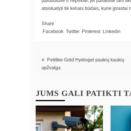
parduotuve ir nepirkite, jei pastebite tam t
atsiskaityti tik keliais būdais, kurie įprasta
Share
Facebook
Twitter
Pinterest
Linkedin
Petitfee Gold Hydrogel paakių kaukių
apžvalga
JUMS GALI PATIKTI TA