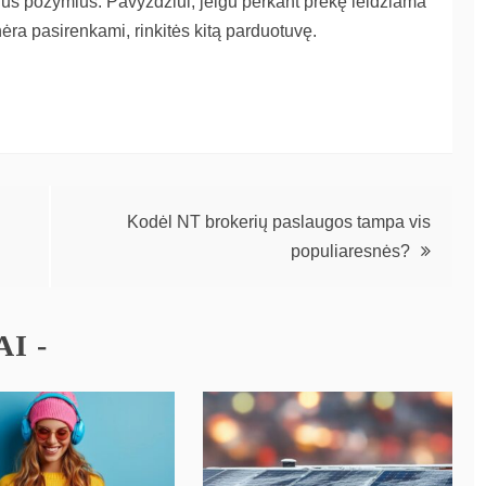
ikrus požymius. Pavyzdžiui, jeigu perkant prekę leidžiama
i nėra pasirenkami, rinkitės kitą parduotuvę.
Kodėl NT brokerių paslaugos tampa vis
populiaresnės?
I -