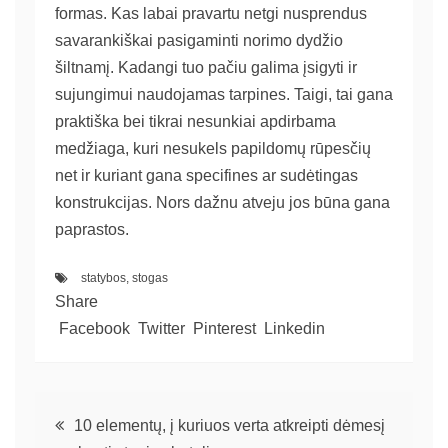
formas. Kas labai pravartu netgi nusprendus
savarankiškai pasigaminti norimo dydžio
šiltnamį. Kadangi tuo pačiu galima įsigyti ir
sujungimui naudojamas tarpines. Taigi, tai gana
praktiška bei tikrai nesunkiai apdirbama
medžiaga, kuri nesukels papildomų rūpesčių
net ir kuriant gana specifines ar sudėtingas
konstrukcijas. Nors dažnu atveju jos būna gana
paprastos.
statybos
,
stogas
Share
Facebook
Twitter
Pinterest
Linkedin
10 elementų, į kuriuos verta atkreipti dėmesį