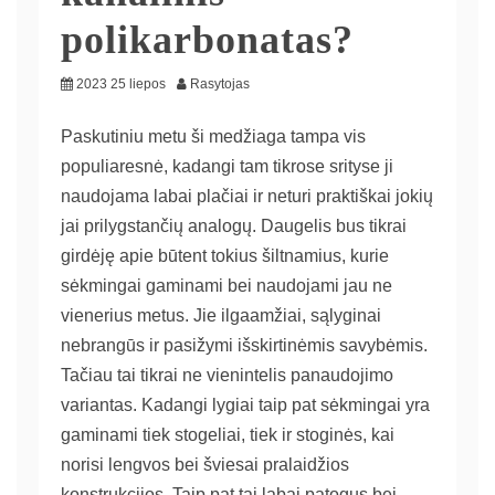
polikarbonatas?
2023 25 liepos
Rasytojas
Paskutiniu metu ši medžiaga tampa vis
populiaresnė, kadangi tam tikrose srityse ji
naudojama labai plačiai ir neturi praktiškai jokių
jai prilygstančių analogų. Daugelis bus tikrai
girdėję apie būtent tokius šiltnamius, kurie
sėkmingai gaminami bei naudojami jau ne
vienerius metus. Jie ilgaamžiai, sąlyginai
nebrangūs ir pasižymi išskirtinėmis savybėmis.
Tačiau tai tikrai ne vienintelis panaudojimo
variantas. Kadangi lygiai taip pat sėkmingai yra
gaminami tiek stogeliai, tiek ir stoginės, kai
norisi lengvos bei šviesai pralaidžios
konstrukcijos. Taip pat tai labai patogus bei