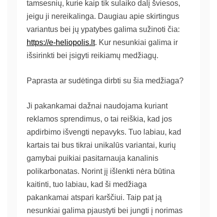
tamsesnių, kurie kaip tik sulaiko dalį šviesos,
jeigu ji nereikalinga. Daugiau apie skirtingus
variantus bei jų ypatybes galima sužinoti čia:
https://e-heliopolis.lt
. Kur nesunkiai galima ir
išsirinkti bei įsigyti reikiamų medžiagų.
Paprasta ar sudėtinga dirbti su šia medžiaga?
Ji pakankamai dažnai naudojama kuriant
reklamos sprendimus, o tai reiškia, kad jos
apdirbimo išvengti nepavyks. Tuo labiau, kad
kartais tai bus tikrai unikalūs variantai, kurių
gamybai puikiai pasitarnauja kanalinis
polikarbonatas. Norint jį išlenkti nėra būtina
kaitinti, tuo labiau, kad ši medžiaga
pakankamai atspari karščiui. Taip pat ją
nesunkiai galima pjaustyti bei jungti į norimas