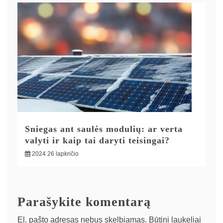
Sniegas ant saulės modulių: ar verta
valyti ir kaip tai daryti teisingai?
2024 26 lapkričio
Parašykite komentarą
El. pašto adresas nebus skelbiamas.
Būtini laukeliai