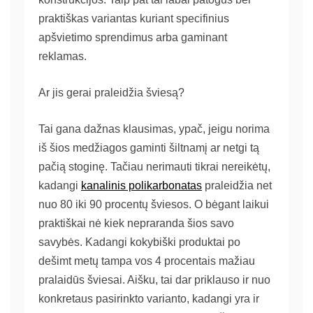
praktiškas variantas kuriant specifinius
apšvietimo sprendimus arba gaminant
reklamas.
Ar jis gerai praleidžia šviesą?
Tai gana dažnas klausimas, ypač, jeigu norima
iš šios medžiagos gaminti šiltnamį ar netgi tą
pačią stoginę. Tačiau nerimauti tikrai nereikėtų,
kadangi
kanalinis polikarbonatas
praleidžia net
nuo 80 iki 90 procentų šviesos. O bėgant laikui
praktiškai nė kiek nepraranda šios savo
savybės. Kadangi kokybiški produktai po
dešimt metų tampa vos 4 procentais mažiau
pralaidūs šviesai. Aišku, tai dar priklauso ir nuo
konkretaus pasirinkto varianto, kadangi yra ir