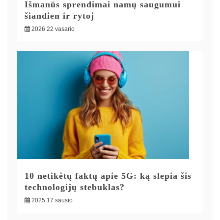
Išmanūs sprendimai namų saugumui
šiandien ir rytoj
2026 22 vasario
10 netikėtų faktų apie 5G: ką slepia šis
technologijų stebuklas?
2025 17 sausio