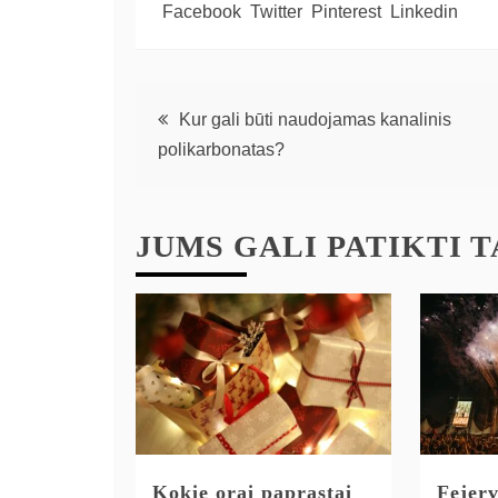
Facebook
Twitter
Pinterest
Linkedin
Kur gali būti naudojamas kanalinis
polikarbonatas?
JUMS GALI PATIKTI TA
Kokie orai paprastai
Fejerv