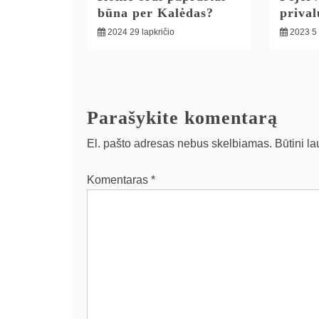
būna per Kalėdas?
priva
2024 29 lapkričio
2023 5
Parašykite komentarą
El. pašto adresas nebus skelbiamas.
Būtini l
Komentaras
*