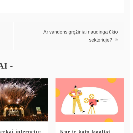
Ar vandens gręžiniai naudinga ūkio
sektoriuje?
I -
erkai internetu:
Kur ir kaip legaliai