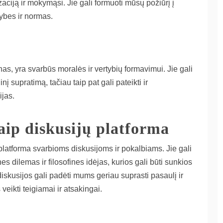
aciją ir mokymąsi. Jie gali formuoti mūsų požiūrį į
ybes ir normas.
enas, yra svarbūs moralės ir vertybių formavimui. Jie gali
nį supratimą, tačiau taip pat gali pateikti ir
ijas.
kaip diskusijų platforma
 platforma svarbioms diskusijoms ir pokalbiams. Jie gali
es dilemas ir filosofines idėjas, kurios gali būti sunkios
diskusijos gali padėti mums geriau suprasti pasaulį ir
veikti teigiamai ir atsakingai.