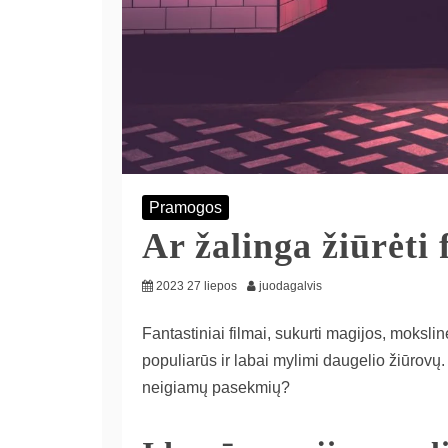
Pramogos
Ar žalinga žiūrėti 
2023 27 liepos
juodagalvis
Fantastiniai filmai, sukurti magijos, mokslin
populiarūs ir labai mylimi daugelio žiūrovų. T
neigiamų pasekmių?