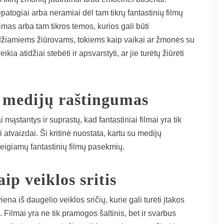
patogiai arba neramiai dėl tam tikrų fantastinių filmų
mas arba tam tikros temos, kurios gali būti
džiamiems žiūrovams, tokiems kaip vaikai ar žmonės su
kia atidžiai stebėti ir apsvarstyti, ar jie turėtų žiūrėti
r medijų raštingumas
 mąstantys ir suprastų, kad fantastiniai filmai yra tik
 atvaizdai. Ši kritinė nuostata, kartu su medijų
eigiamų fantastinių filmų pasekmių.
ip veiklos sritis
viena iš daugelio veiklos sričių, kurie gali turėti įtakos
 Filmai yra ne tik pramogos šaltinis, bet ir svarbus