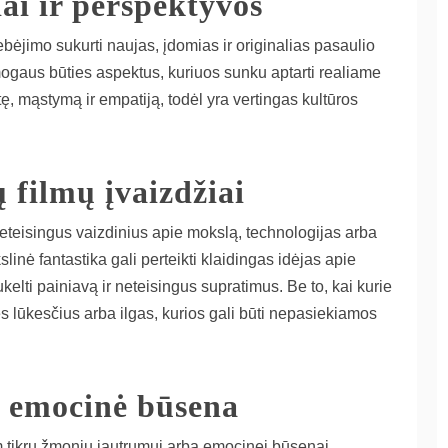
ai ir perspektyvos
bėjimo sukurti naujas, įdomias ir originalias pasaulio
žmogaus būties aspektus, kuriuos sunku aptarti realiame
ę, mąstymą ir empatiją, todėl yra vertingas kultūros
ų filmų įvaizdžiai
ti neteisingus vaizdinius apie mokslą, technologijas arba
linė fantastika gali perteikti klaidingas idėjas apie
kelti painiavą ir neteisingus supratimus. Be to, kai kurie
nes lūkesčius arba ilgas, kurios gali būti nepasiekiamos
ir emocinė būsena
 tam tikrų žmonių jautrumui arba emocinei būsenai.