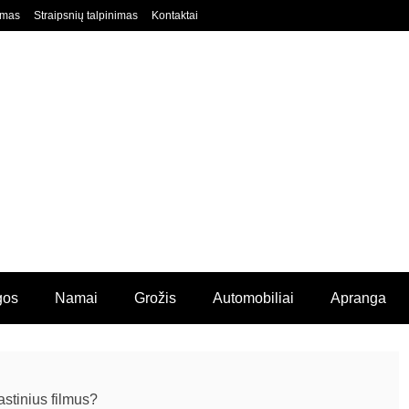
imas
Straipsnių talpinimas
Kontaktai
gos
Namai
Grožis
Automobiliai
Apranga
tastinius filmus?