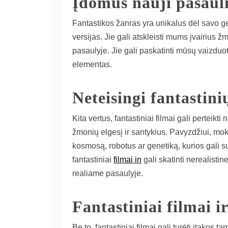
Įdomūs nauji pasauli
Fantastikos žanras yra unikalus dėl savo ge
versijas. Jie gali atskleisti mums įvairius 
pasaulyje. Jie gali paskatinti mūsų vaizduot
elementas.
Neteisingi fantastini
Kita vertus, fantastiniai filmai gali perteik
žmonių elgesį ir santykius. Pavyzdžiui, moks
kosmosą, robotus ar genetiką, kurios gali su
fantastiniai
filmai in
gali skatinti nerealisti
realiame pasaulyje.
Fantastiniai filmai 
Be to, fantastiniai filmai gali turėti įtakos