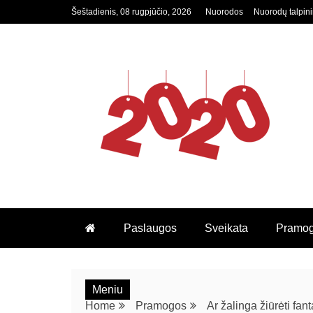
Šeštadienis, 08 rugpjūčio, 2026
Nuorodos
Nuorodų talpin
2020.LT
Paslaugos
Sveikata
Pramo
Meniu
Home
Pramogos
Ar žalinga žiūrėti fan