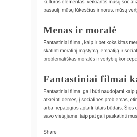
kultūros elementas, veikiantis mūsų socializ
pasaulį, mūsų lūkesčius ir norus, mūsų vert
Menas ir moralė
Fantastiniai filmai, kaip ir bet koks kitas m
skatinti moralinį mąstymą, empatiją ir sociali
problematiškas moralės ir vertybių koncepc
Fantastiniai filmai 
Fantastiniai filmai gali būti naudojami kaip
atkreipti dėmesį į socialines problemas, etin
arba nepatogios aptarti kitais būdais. Šios 
savo vietą jame, taip pat gali paskatinti mus 
Share