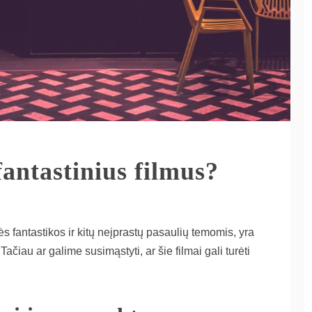
fantastinius filmus?
ės fantastikos ir kitų neįprastų pasaulių temomis, yra
ačiau ar galime susimąstyti, ar šie filmai gali turėti