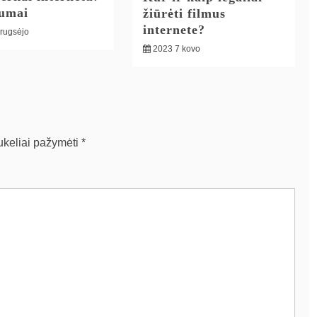
lumai
žiūrėti filmus
internete?
 rugsėjo
2023 7 kovo
aukeliai pažymėti
*