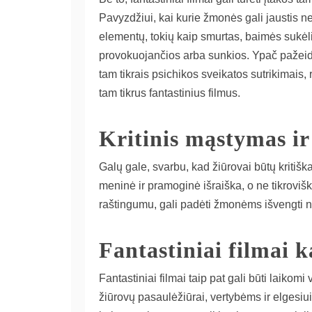
Pavyzdžiui, kai kurie žmonės gali jaustis ne
elementų, tokių kaip smurtas, baimės sukėli
provokuojančios arba sunkios. Ypač pažei
tam tikrais psichikos sveikatos sutrikimais, rei
tam tikrus fantastinius filmus.
Kritinis mąstymas i
Galų gale, svarbu, kad žiūrovai būtų kritiškai
meninė ir pramoginė išraiška, o ne tikroviški
raštingumu, gali padėti žmonėms išvengti n
Fantastiniai filmai ka
Fantastiniai filmai taip pat gali būti laikomi 
žiūrovų pasaulėžiūrai, vertybėms ir elgesiui.