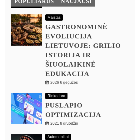
POPULIARŪS
NAUJAUSI
Maistas
GASTRONOMINĖ
EVOLIUCIJA
LIETUVOJE: GRILIO
ISTORIJA IR
ŠIUOLAIKINĖ
EDUKACIJA
2026 6 gegužės
Rinkodara
PUSLAPIO
OPTIMIZACIJA
2021 8 gruodžio
Automobiliai