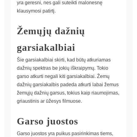
yra geresni, nes gali suteikti malonesnę
klausymosi patirtį.
Žemųjų dažnių
garsiakalbiai
Šie garsiakalbiai skirti, kad būtų atkuriamas
dažnių spektras be jokių iškraipymų. Tokio
garso atkurti negali kiti garsiakalbiai. Žemų
dažnių garsiakalbis padeda atkurti labai žemus
žemųjų dažnių garsus, tokius kaip riaumojimas,
griaustinis ar ūžesys filmuose.
Garso juostos
Garso juostos yra puikus pasirinkimas tiems,