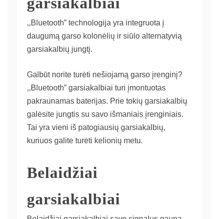
garsiakalbiai
,,Bluetooth” technologija yra integruota į
daugumą garso kolonėlių ir siūlo alternatyvią
garsiakalbių jungtį.
Galbūt norite turėti nešiojamą garso įrenginį?
,,Bluetooth” garsiakalbiai turi įmontuotas
pakraunamas baterijas. Prie tokių garsiakalbių
galėsite jungtis su savo išmaniais įrenginiais.
Tai yra vieni iš patogiausių garsiakalbių,
kuriuos galite turėti kelionių metu.
Belaidžiai
garsiakalbiai
Belaidžiai garsiakalbiai savo signalus gauna