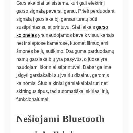
Garsiakalbiai tai sistema, kuri gali elektrinį
garso signalą paversti garsu. Prieš perduodant
signalą į garsiakalbį, garsas turėtų būti
sustiprintas su stiprintuvu. Šiai laikais
garso
kolonėlės
yra naudojamos beveik visur, kartais
net ir slaptose kamerose, kuomet filmuojami
žmonės be jų sutikimo. Dauguma parduodamų
namų garsiakalbių yra pasyvūs, o juose yra
naudojami išoriniai stiprintuvai. Dabar galima
įsigyti garsiakalbį su įvairiu dizainu, geromis
kainomis. Šiuolaikiniai garsiakalbiai turi net
skirtingus tipus, tad automatiškai skiriasi ir jų
funkcionalumai.
Nešiojami Bluetooth