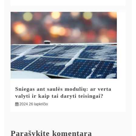
Sniegas ant saulės modulių: ar verta
valyti ir kaip tai daryti teisingai?
2024 26 lapkričio
Parašykite komentarą