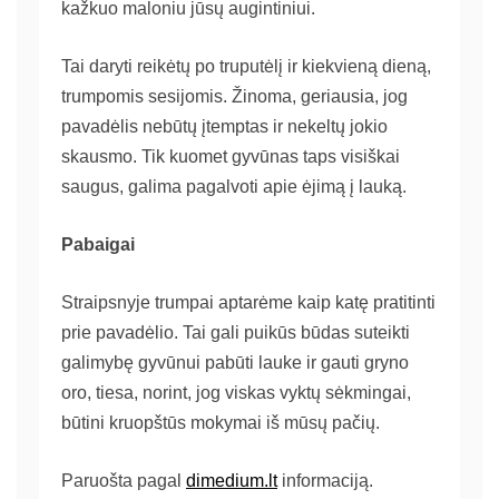
kažkuo maloniu jūsų augintiniui.
Tai daryti reikėtų po truputėlį ir kiekvieną dieną,
trumpomis sesijomis. Žinoma, geriausia, jog
pavadėlis nebūtų įtemptas ir nekeltų jokio
skausmo. Tik kuomet gyvūnas taps visiškai
saugus, galima pagalvoti apie ėjimą į lauką.
Pabaigai
Straipsnyje trumpai aptarėme kaip katę pratitinti
prie pavadėlio. Tai gali puikūs būdas suteikti
galimybę gyvūnui pabūti lauke ir gauti gryno
oro, tiesa, norint, jog viskas vyktų sėkmingai,
būtini kruopštūs mokymai iš mūsų pačių.
Paruošta pagal
dimedium.lt
informaciją.