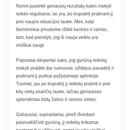
Norint pasiekti geriausių rezultatų kates mokyti
reikės reguliariai, tai yra, po truputėlį pratinant jį
prie naujos situacijos lauke. Mes, kaip
šeimininkai privalome išlikti kantrūs ir ramūs,
tam, kad parodyti, jog ši nauja veikla yra
visiškai saugi.
Paprastai ekspertai sako, jog gyvūną reikėtų
mokyti pradėti dar namuose, uždėjus pavadėlį ir
pratinant jį puikiai pažįstamoje aplinkoje.
Tuomet, jau po truputėlį jį reikėtų pratinti ir prie
kitų vietų esančių lauke, tačiau geriausias
sprendimas būtų žalios ir ramios vietos.
Galiausiai, suprantama, prieš išvedant
pasivaikščioti gyvūną, jį reikėtų tinkamai