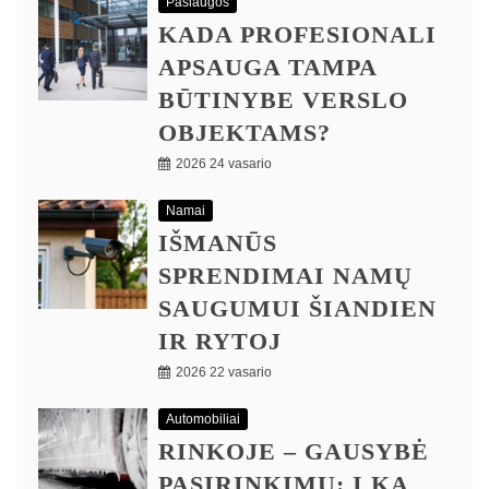
Paslaugos
KADA PROFESIONALI
APSAUGA TAMPA
BŪTINYBE VERSLO
OBJEKTAMS?
2026 24 vasario
Namai
IŠMANŪS
SPRENDIMAI NAMŲ
SAUGUMUI ŠIANDIEN
IR RYTOJ
2026 22 vasario
Automobiliai
RINKOJE – GAUSYBĖ
PASIRINKIMŲ: Į KĄ