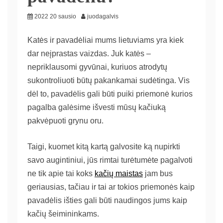
2022 20 sausio
juodagalvis
Katės ir pavadėliai mums lietuviams yra kiek
dar neįprastas vaizdas. Juk katės –
nepriklausomi gyvūnai, kuriuos atrodytų
sukontroliuoti būtų pakankamai sudėtinga. Vis
dėl to, pavadėlis gali būti puiki priemonė kurios
pagalba galėsime išvesti mūsų kačiuką
pakvėpuoti grynu oru.
Taigi, kuomet kitą kartą galvosite ką nupirkti
savo augintiniui, jūs rimtai turėtumėte pagalvoti
ne tik apie tai koks
kačių maistas
jam bus
geriausias, tačiau ir tai ar tokios priemonės kaip
pavadėlis išties gali būti naudingos jums kaip
kačių šeimininkams.