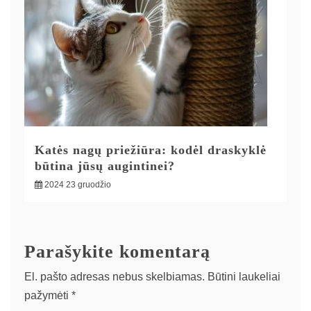
Katės nagų priežiūra: kodėl draskyklė
būtina jūsų augintinei?
2024 23 gruodžio
Parašykite komentarą
El. pašto adresas nebus skelbiamas.
Būtini laukeliai
pažymėti
*