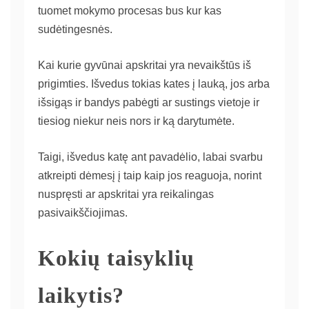
tuomet mokymo procesas bus kur kas
sudėtingesnės.
Kai kurie gyvūnai apskritai yra nevaikštūs iš
prigimties. Išvedus tokias kates į lauką, jos arba
išsigąs ir bandys pabėgti ar sustings vietoje ir
tiesiog niekur neis nors ir ką darytumėte.
Taigi, išvedus katę ant pavadėlio, labai svarbu
atkreipti dėmesį į taip kaip jos reaguoja, norint
nuspręsti ar apskritai yra reikalingas
pasivaikščiojimas.
Kokių taisyklių
laikytis?