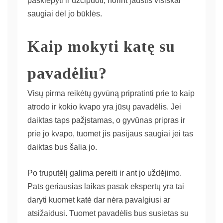
paskiepyti ir užčipuoti, norint jaustis visiškai
saugiai dėl jo būklės.
Kaip mokyti katę su
pavadėliu?
Visų pirma reikėtų gyvūną pripratinti prie to kaip
atrodo ir kokio kvapo yra jūsų pavadėlis. Jei
daiktas taps pažįstamas, o gyvūnas pripras ir
prie jo kvapo, tuomet jis pasijaus saugiai jei tas
daiktas bus šalia jo.
Po truputėlį galima pereiti ir ant jo uždėjimo.
Pats geriausias laikas pasak ekspertų yra tai
daryti kuomet katė dar nėra pavalgiusi ar
atsižaidusi. Tuomet pavadėlis bus susietas su