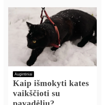
Augintiniai
Kaip išmokyti kates
vaikščioti su
pavadėliu?