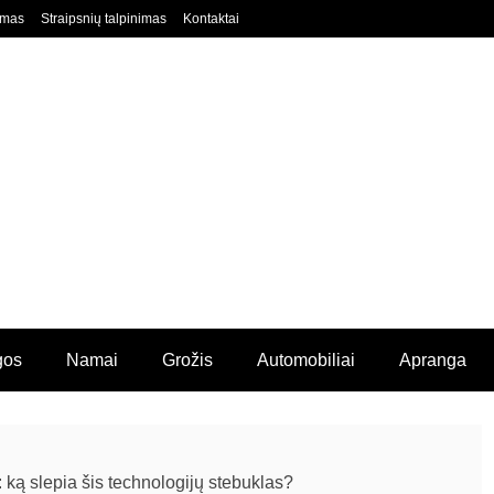
imas
Straipsnių talpinimas
Kontaktai
gos
Namai
Grožis
Automobiliai
Apranga
: ką slepia šis technologijų stebuklas?