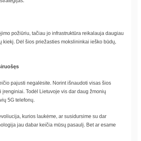
strategijas.
imo požiūriu, tačiau jo infrastruktūra reikalauja daugiau
ekų kiekį. Dėl šios priežasties mokslininkai ieško būdų,
siruošęs
ičio pajusti negalėsite. Norint išnaudoti visas šios
 įrenginiai. Todėl Lietuvoje vis dar daug žmonių
vių 5G telefonų.
revoliucija, kurios laukėme, ar susidursime su dar
nologija jau dabar keičia mūsų pasaulį. Bet ar esame