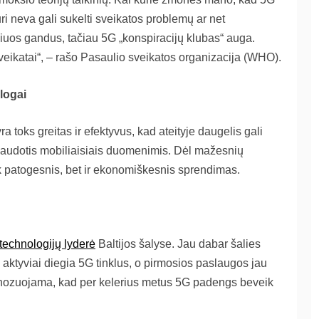
ri neva gali sukelti sveikatos problemų ar net
iuos gandus, tačiau 5G „konspiracijų klubas“ auga.
veikatai“, – rašo Pasaulio sveikatos organizacija (WHO).
blogai
a toks greitas ir efektyvus, kad ateityje daugelis gali
iog naudotis mobiliaisiais duomenimis. Dėl mažesnių
ik patogesnis, bet ir ekonomiškesnis sprendimas.
technologijų lyderė
Baltijos šalyse. Jau dabar šalies
2“, aktyviai diegia 5G tinklus, o pirmosios paslaugos jau
nozuojama, kad per kelerius metus 5G padengs beveik