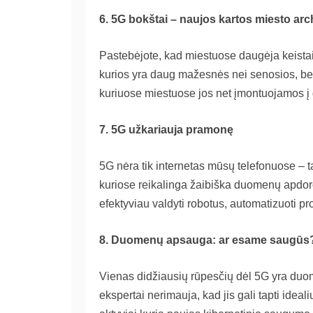
6. 5G bokštai – naujos kartos miesto arc
Pastebėjote, kad miestuose daugėja keistai
kurios yra daug mažesnės nei senosios, bet j
kuriuose miestuose jos net įmontuojamos į 
7. 5G užkariauja pramonę
5G nėra tik internetas mūsų telefonuose – 
kuriose reikalinga žaibiška duomenų apdoroj
efektyviau valdyti robotus, automatizuoti pr
8. Duomenų apsauga: ar esame saugūs
Vienas didžiausių rūpesčių dėl 5G yra duom
ekspertai nerimauja, kad jis gali tapti ideal