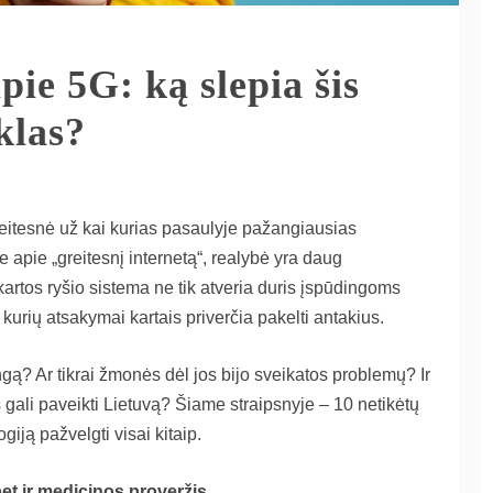
pie 5G: ką slepia šis
klas?
greitesnė už kai kurias pasaulyje pažangiausias
apie „greitesnį internetą“, realybė yra daug
artos ryšio sistema ne tik atveria duris įspūdingoms
kurių atsakymai kartais priverčia pakelti antakius.
ą? Ar tikrai žmonės dėl jos bijo sveikatos problemų? Ir
 gali paveikti Lietuvą? Šiame straipsnyje – 10 netikėtų
ogiją pažvelgti visai kitaip.
 bet ir medicinos proveržis