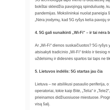
bokštai skleidžia pavojingą spinduliuotę, ku
pandemijas. Mokslininkai nuolat paneigia š
„Nėra įrodymų, kad 5G ryšys kelia pavojų s
4. 5G gali sunaikinti „Wi-Fi“ – ir tai nėra 
Ar „Wi-Fi“ dienos suskaičiuotos? 5G ryšys yr
atsisakyti tradicinio „Wi-Fi“ tinklo ir ties
uždelsimų ir didesnės spartos tai taps ne t
5. Lietuvos indėlis: 5G startas jau čia
Lietuva – ne atsilikusi pasaulio periferija, o
operatoriai, tokie kaip Bitė, „Telia“ ir „Tele
prieinamos didžiuosiuose miestuose. Prog
visą šalį.