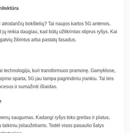
hitektūra
 atrodančių bokštelių? Tai naujos kartos 5G antenos,
ų reikia daugiau, kad būtų užtikrintas stiprus ryšys. Kai
gatvių žibintus arba pastatų fasadus.
tai technologija, kuri transformuos pramonę. Gamyklose,
imo sparta, 5G jau tampa pagrindiniu įrankiu. Tai leis
ocesus ir sumažinti išlaidas.
?
enų saugumas. Kadangi ryšys toks greitas ir platus,
iu taikiniu įsilaužėliams. Todėl visos pasaulio šalys