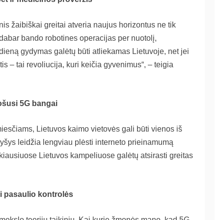
 žaibiškai greitai atveria naujus horizontus ne tik
dabar bando robotines operacijas per nuotolį,
 dieną gydymas galėtų būti atliekamas Lietuvoje, net jei
is – tai revoliucija, kuri keičia gyvenimus“, – teigia
uošusi 5G bangai
iesčiams, Lietuvos kaimo vietovės gali būti vienos iš
yšys leidžia lengviau plėsti interneto prieinamumą
kiausiuose Lietuvos kampeliuose galėtų atsirasti greitas
i pasaulio kontrolės
ąmokslo teorijų taikinių. Kai kurie žmonės mano, kad 5G