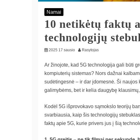
Namai
10 netikėtų faktų a
technologijų stebu
2025 17 sausio
Rasytojas
Ar žinojote, kad 5G technologija gali būti 
kompiuterių sistemas? Nors dažnai kalbame 
sudėtingesnė – ir dar įdomesnė. Ši naujos k
galimybėms, bet ir kelia daugybę klausimų, 
Kodėl 5G išprovokavo sąmokslo teorijų bang
svarbiausia, kaip šis technologijų stebuklas
faktų apie 5G, kurie privers jus į šią technol
1. 5G greitis – ne tik filmai per sekundę,