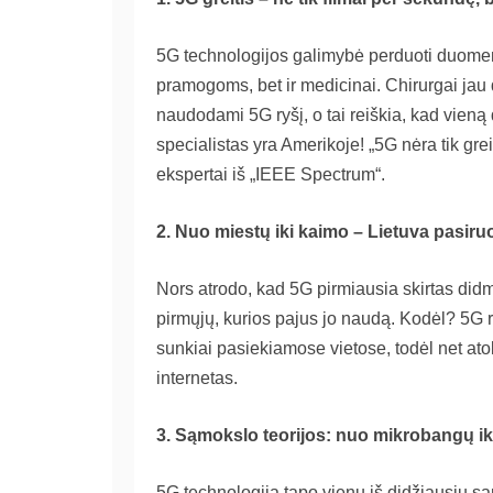
5G technologijos galimybė perduoti duomenis
pramogoms, bet ir medicinai. Chirurgai jau 
naudodami 5G ryšį, o tai reiškia, kad vieną
specialistas yra Amerikoje! „5G nėra tik greit
ekspertai iš „IEEE Spectrum“.
2. Nuo miestų iki kaimo – Lietuva pasir
Nors atrodo, kad 5G pirmiausia skirtas didm
pirmųjų, kurios pajus jo naudą. Kodėl? 5G r
sunkiai pasiekiamose vietose, todėl net ato
internetas.
3. Sąmokslo teorijos: nuo mikrobangų ik
5G technologija tapo vienu iš didžiausių s