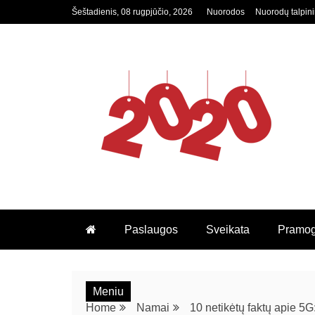
Šeštadienis, 08 rugpjūčio, 2026
Nuorodos
Nuorodų talpin
2020.LT
Paslaugos
Sveikata
Pramo
Meniu
Home
Namai
10 netikėtų faktų apie 5G