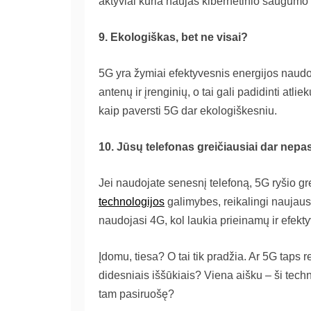
aktyviai kuria naujas kibernetinio saugumo 
9. Ekologiškas, bet ne visai?
5G yra žymiai efektyvesnis energijos naudoj
antenų ir įrenginių, o tai gali padidinti atli
kaip paversti 5G dar ekologiškesniu.
10. Jūsų telefonas greičiausiai dar nepa
Jei naudojate senesnį telefoną, 5G ryšio gre
technologijos
galimybes, reikalingi naujausi
naudojasi 4G, kol laukia prieinamų ir efekty
Įdomu, tiesa? O tai tik pradžia. Ar 5G taps 
didesniais iššūkiais? Viena aišku – ši tech
tam pasiruošę?