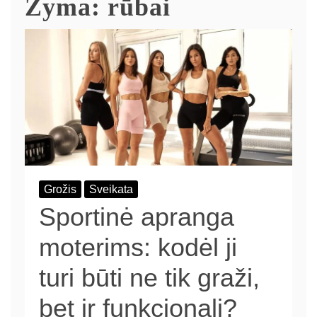
Žyma:
rūbai
Grožis
Sveikata
Sportinė apranga
moterims: kodėl ji
turi būti ne tik graži,
bet ir funkcionali?