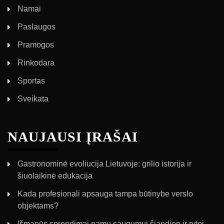
Namai
Paslaugos
Pramogos
Rinkodara
Sportas
Sveikata
NAUJAUSI ĮRAŠAI
Gastronominė evoliucija Lietuvoje: grilio istorija ir
šiuolaikinė edukacija
Kada profesionali apsauga tampa būtinybe verslo
objektams?
Išmanūs sprendimai namų saugumui šiandien ir rytoj