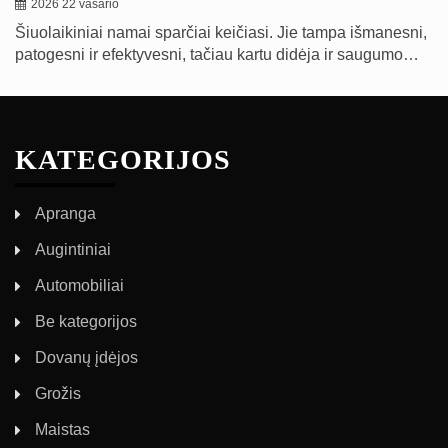
2026 22 vasario
Šiuolaikiniai namai sparčiai keičiasi. Jie tampa išmanesni,
patogesni ir efektyvesni, tačiau kartu didėja ir saugumo…
KATEGORIJOS
Apranga
Augintiniai
Automobiliai
Be kategorijos
Dovanų įdėjos
Grožis
Maistas